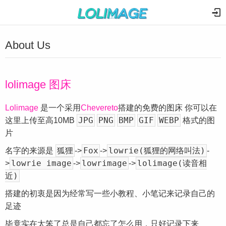
About Us
lolimage 图床
Lolimage
是一个采用
Chevereto
搭建的免费的图床 你可以在
JPG
PNG
BMP
GIF
WEBP
这里上传至高10MB
格式的图
片
狐狸
Fox
lowrie(狐狸的网络叫法)
名字的来源是
->
->
-
lowrie image
lowrimage
lolimage(读音相
>
->
->
近)
搭建的初衷是因为经常写一些小教程、小笔记来记录自己的
足迹
毕竟实在太笨了总是自己都忘了怎么用，只好记录下来