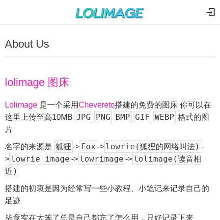
About Us
lolimage 图床
Lolimage
是一个采用
Chevereto
搭建的免费的图床 你可以在
JPG
PNG
BMP
GIF
WEBP
这里上传至高10MB
格式的图
片
狐狸
Fox
lowrie(狐狸的网络叫法)
名字的来源是
->
->
-
lowrie image
lowrimage
lolimage(读音相
>
->
->
近)
搭建的初衷是因为经常写一些小教程、小笔记来记录自己的
足迹
毕竟实在太笨了总是自己都忘了怎么用，只好记录下来