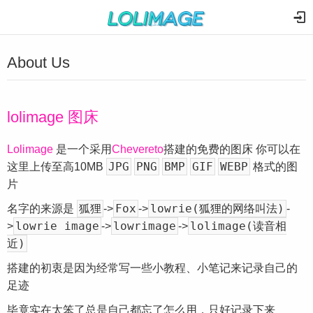
About Us
lolimage 图床
Lolimage
是一个采用
Chevereto
搭建的免费的图床 你可以在
JPG
PNG
BMP
GIF
WEBP
这里上传至高10MB
格式的图
片
狐狸
Fox
lowrie(狐狸的网络叫法)
名字的来源是
->
->
-
lowrie image
lowrimage
lolimage(读音相
>
->
->
近)
搭建的初衷是因为经常写一些小教程、小笔记来记录自己的
足迹
毕竟实在太笨了总是自己都忘了怎么用，只好记录下来