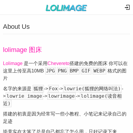
About Us
lolimage 图床
Lolimage
是一个采用
Chevereto
搭建的免费的图床 你可以在
JPG
PNG
BMP
GIF
WEBP
这里上传至高10MB
格式的图
片
狐狸
Fox
lowrie(狐狸的网络叫法)
名字的来源是
->
->
-
lowrie image
lowrimage
lolimage(读音相
>
->
->
近)
搭建的初衷是因为经常写一些小教程、小笔记来记录自己的
足迹
毕竟实在太笨了总是自己都忘了怎么用，只好记录下来