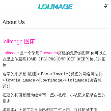
About Us
lolimage 图床
Lolimage
是一个采用
Chevereto
搭建的免费的图床 你可以在
JPG
PNG
BMP
GIF
WEBP
这里上传至高10MB
格式的图
片
狐狸
Fox
lowrie(狐狸的网络叫法)
名字的来源是
->
->
-
lowrie image
lowrimage
lolimage(读音相
>
->
->
近)
搭建的初衷是因为经常写一些小教程、小笔记来记录自己的
足迹
毕竟实在太笨了总是自己都忘了怎么用，只好记录下来