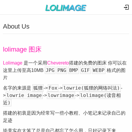
About Us
lolimage 图床
Lolimage
是一个采用
Chevereto
搭建的免费的图床 你可以在
JPG
PNG
BMP
GIF
WEBP
这里上传至高10MB
格式的图
片
狐狸
Fox
lowrie(狐狸的网络叫法)
名字的来源是
->
->
-
lowrie image
lowrimage
lolimage(读音相
>
->
->
近)
搭建的初衷是因为经常写一些小教程、小笔记来记录自己的
足迹
毕竟实在太笨了总是自己都忘了怎么用，只好记录下来