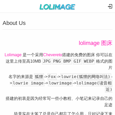
About Us
lolimage 图床
Lolimage
是一个采用
Chevereto
搭建的免费的图床 你可以在
JPG
PNG
BMP
GIF
WEBP
这里上传至高10MB
格式的图
片
狐狸
Fox
lowrie(狐狸的网络叫法)
名字的来源是
->
->
-
lowrie image
lowrimage
lolimage(读音相
>
->
->
近)
搭建的初衷是因为经常写一些小教程、小笔记来记录自己的
足迹
毕竟实在太笨了总是自己都忘了怎么用，只好记录下来