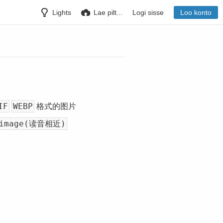
Lights
Lae pilt...
Logi sisse
Loo konto
IF
WEBP
格式的图片
limage(读音相近)