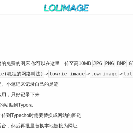
JPG
PNG
BMP
G
建的免费的图床 你可以在这里上传至高10MB
rie(狐狸的网络叫法)
lowrie image
lowrimage
lo
->
->
->
程、小笔记来记录自己的足迹
么用，只好记录下来
贴到Typora
到Typecho时需要替换成网站的图链
后台，然后再批量替换本地链接为网址