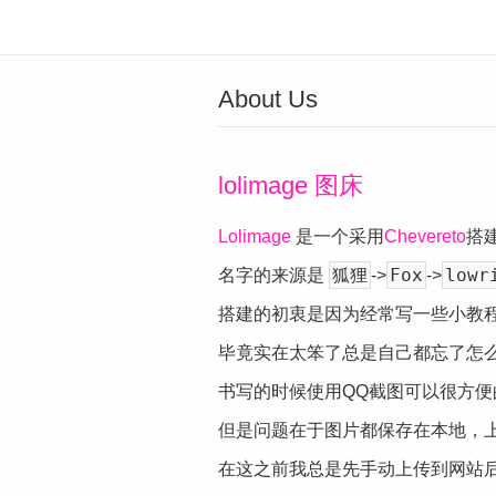
About Us
lolimage 图床
Lolimage
是一个采用
Chevereto
搭
狐狸
Fox
low
名字的来源是
->
->
搭建的初衷是因为经常写一些小教
毕竟实在太笨了总是自己都忘了怎
书写的时候使用QQ截图可以很方便的粘
但是问题在于图片都保存在本地，上传
在这之前我总是先手动上传到网站