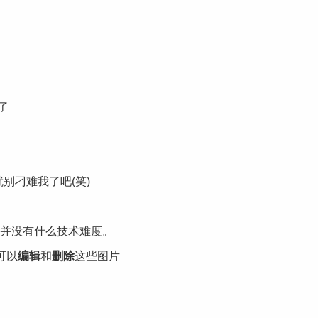
了
别刁难我了吧(笑)
并没有什么技术难度。
可以
编辑
和
删除
这些图片