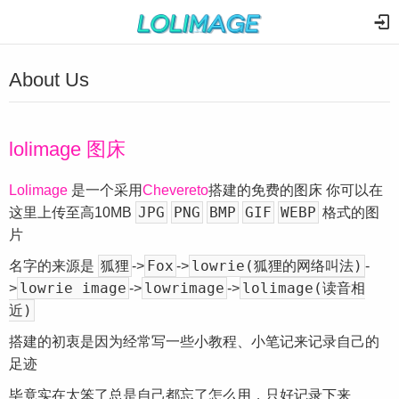
About Us
lolimage 图床
Lolimage
是一个采用
Chevereto
搭建的免费的图床 你可以在
JPG
PNG
BMP
GIF
WEBP
这里上传至高10MB
格式的图
片
狐狸
Fox
lowrie(狐狸的网络叫法)
名字的来源是
->
->
-
lowrie image
lowrimage
lolimage(读音相
>
->
->
近)
搭建的初衷是因为经常写一些小教程、小笔记来记录自己的
足迹
毕竟实在太笨了总是自己都忘了怎么用，只好记录下来