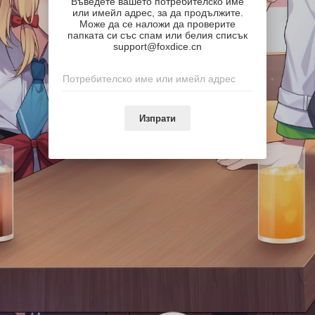
Въведете вашето потребителско име
или имейл адрес, за да продължите.
Може да се наложи да проверите
папката си със спам или белия списък
support@foxdice.cn
Изпрати